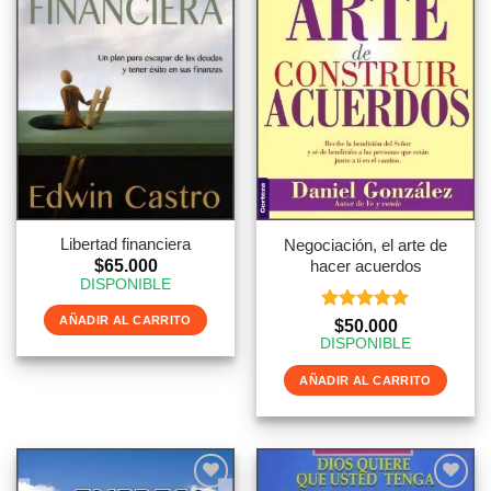
Libertad financiera
Negociación, el arte de
hacer acuerdos
$
65.000
DISPONIBLE
AÑADIR AL CARRITO
Valorado
$
50.000
con
5
de 5
DISPONIBLE
AÑADIR AL CARRITO