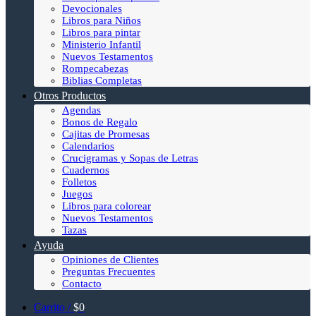
Devocionales
Libros para Niños
Libros para pintar
Ministerio Infantil
Nuevos Testamentos
Rompecabezas
Biblias Completas
Otros Productos
Agendas
Bonos de Regalo
Cajitas de Promesas
Calendarios
Crucigramas y Sopas de Letras
Cuadernos
Folletos
Juegos
Libros para colorear
Nuevos Testamentos
Tazas
Ayuda
Opiniones de Clientes
Preguntas Frecuentes
Contacto
Carrito /
$
0