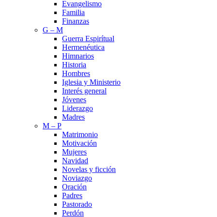
Evangelismo
Familia
Finanzas
G – M
Guerra Espirítual
Hermenéutica
Himnarios
Historia
Hombres
Iglesia y Ministerio
Interés general
Jóvenes
Liderazgo
Madres
M – P
Matrimonio
Motivación
Mujeres
Navidad
Novelas y ficción
Noviazgo
Oración
Padres
Pastorado
Perdón