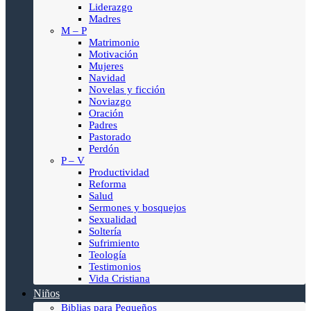
Liderazgo
Madres
M – P
Matrimonio
Motivación
Mujeres
Navidad
Novelas y ficción
Noviazgo
Oración
Padres
Pastorado
Perdón
P – V
Productividad
Reforma
Salud
Sermones y bosquejos
Sexualidad
Soltería
Sufrimiento
Teología
Testimonios
Vida Cristiana
Niños
Biblias para Pequeños