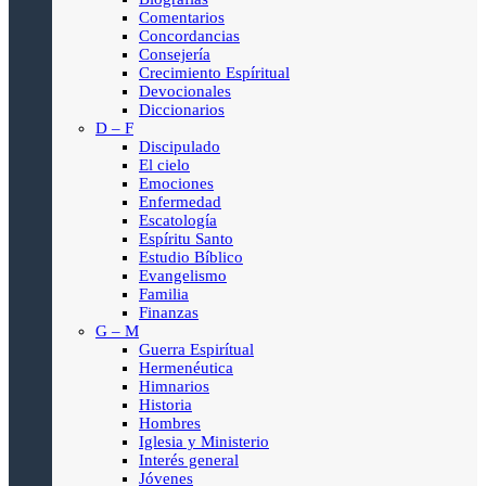
Comentarios
Concordancias
Consejería
Crecimiento Espíritual
Devocionales
Diccionarios
D – F
Discipulado
El cielo
Emociones
Enfermedad
Escatología
Espíritu Santo
Estudio Bíblico
Evangelismo
Familia
Finanzas
G – M
Guerra Espirítual
Hermenéutica
Himnarios
Historia
Hombres
Iglesia y Ministerio
Interés general
Jóvenes