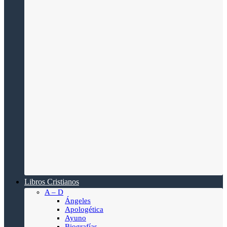
Libros Cristianos
A – D
Ángeles
Apologética
Ayuno
Biografías