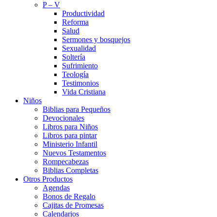
P – V
Productividad
Reforma
Salud
Sermones y bosquejos
Sexualidad
Soltería
Sufrimiento
Teología
Testimonios
Vida Cristiana
Niños
Biblias para Pequeños
Devocionales
Libros para Niños
Libros para pintar
Ministerio Infantil
Nuevos Testamentos
Rompecabezas
Biblias Completas
Otros Productos
Agendas
Bonos de Regalo
Cajitas de Promesas
Calendarios