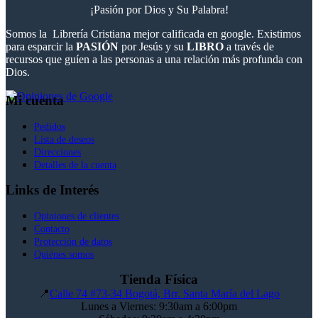
¡Pasión por Dios y Su Palabra!
Somos la Librería Cristiana mejor calificada en google. Existimos
para esparcir la
PASIÓN
por Jesús y su
LIBRO
a través de
recursos que guíen a las personas a una relación más profunda con
Dios.
Mi cuenta
Pedidos
Lista de deseos
Direcciones
Detalles de la cuenta
Links de Interés
Opiniones de clientes
Contacto
Protección de datos
Quiénes somos
Tienda Física
📍
Calle 74 #73-34 Bogotá, Brr. Santa María del Lago
Lunes a Viernes: 9:30am a 6:00pm