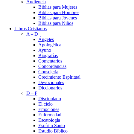
Audiencia
Biblias para Mujeres
Biblias para Hombres
Biblias para Jóvenes
Biblias para Niños
Libros Cristianos
A – D
Ángeles
Apologética
Ayuno
Biografías
Comentarios
Concordancias
Consejería
Crecimiento Espíritual
Devocionales
Diccionarios
D – F
Discipulado
El cielo
Emociones
Enfermedad
Escatología
Espíritu Santo
Estudio Bíblico