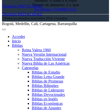
Sábados: 9:30am a 4:30pm
Horario de almuerzo: 2 a 3pm
Términos
PRIVACIDAD
Escríbenos: (350)869-1031
Términos
PRIVACIDAD
©Todos los derechos reservados 2026. Colombia.
Bogotá, Medellin, Cali, Cartagena, Barranquilla
Acceder
Inicio
Biblias
Reina Valera 1960
Nueva Versión Internacional
Nueva Traducción Viviente
Nueva Biblia de Las Américas
Categorías
Biblias de Estudio
Biblias Letra Grande
Biblias de Promesas
Biblias Bilingües
Biblias de Liderazgo
Biblias Devocionales
Biblias en Inglés
Biblias Económicas
Biblias de Apuntes