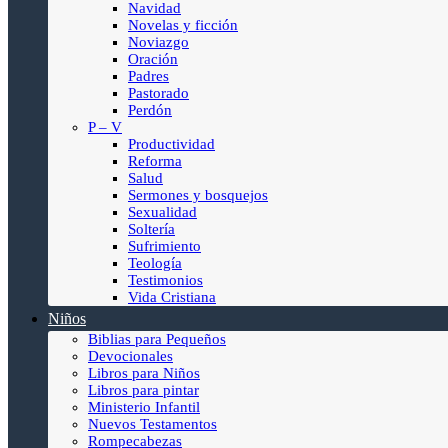
Navidad
Novelas y ficción
Noviazgo
Oración
Padres
Pastorado
Perdón
P – V
Productividad
Reforma
Salud
Sermones y bosquejos
Sexualidad
Soltería
Sufrimiento
Teología
Testimonios
Vida Cristiana
Niños
Biblias para Pequeños
Devocionales
Libros para Niños
Libros para pintar
Ministerio Infantil
Nuevos Testamentos
Rompecabezas