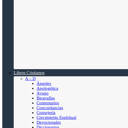
Libros Cristianos
A – D
Ángeles
Apologética
Ayuno
Biografías
Comentarios
Concordancias
Consejería
Crecimiento Espíritual
Devocionales
Diccionarios