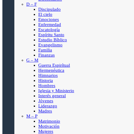
D – F
Discipulado
El cielo
Emociones
Enfermedad
Escatología
Espíritu Santo
Estudio Bíblico
Evangelismo
Familia
Finanzas
G – M
Guerra Espirítual
Hermenéutica
Himnarios
Historia
Hombres
Iglesia y Ministerio
Interés general
Jóvenes
Liderazgo
Madres
M – P
Matrimonio
Motivación
Mujeres