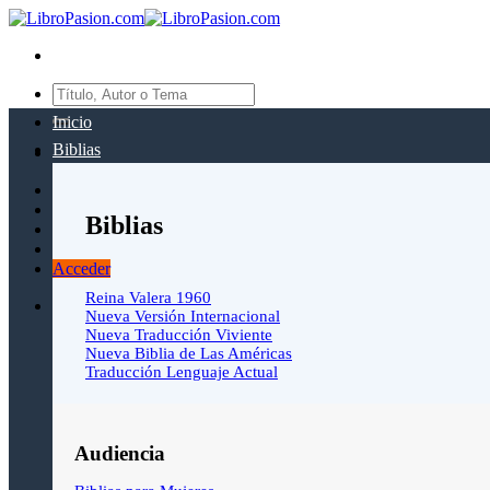
Saltar
al
contenido
Buscar
por:
Inicio
Biblias
Biblias
Acceder
Reina Valera 1960
Nueva Versión Internacional
Nueva Traducción Viviente
Nueva Biblia de Las Américas
Traducción Lenguaje Actual
Audiencia