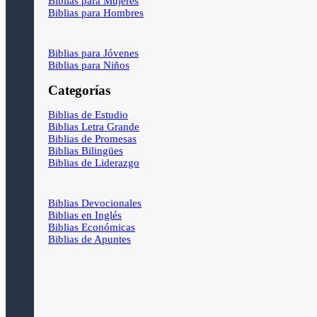
Biblias para Mujeres
Biblias para Hombres
Biblias para Jóvenes
Biblias para Niños
Categorías
Biblias de Estudio
Biblias Letra Grande
Biblias de Promesas
Biblias Bilingües
Biblias de Liderazgo
Biblias Devocionales
Biblias en Inglés
Biblias Económicas
Biblias de Apuntes