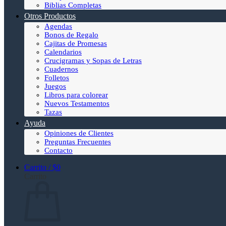
Biblias Completas
Otros Productos
Agendas
Bonos de Regalo
Cajitas de Promesas
Calendarios
Crucigramas y Sopas de Letras
Cuadernos
Folletos
Juegos
Libros para colorear
Nuevos Testamentos
Tazas
Ayuda
Opiniones de Clientes
Preguntas Frecuentes
Contacto
Carrito /
$
0
Carrito