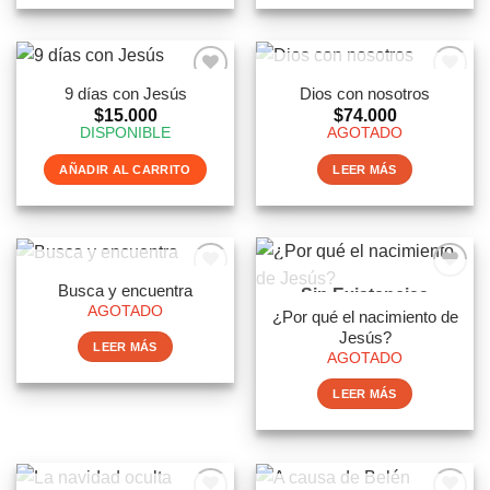
Sin Existencias
9 días con Jesús
Dios con nosotros
$
15.000
$
74.000
DISPONIBLE
AGOTADO
AÑADIR AL CARRITO
LEER MÁS
Sin Existencias
Busca y encuentra
Sin Existencias
AGOTADO
¿Por qué el nacimiento de
Jesús?
LEER MÁS
AGOTADO
LEER MÁS