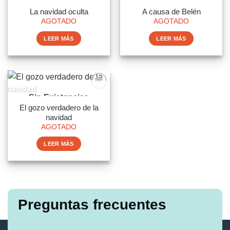
Sin Existencias
Sin Existencias
La navidad oculta
A causa de Belén
AGOTADO
AGOTADO
LEER MÁS
LEER MÁS
Sin Existencias
El gozo verdadero de la
navidad
AGOTADO
LEER MÁS
Preguntas frecuentes