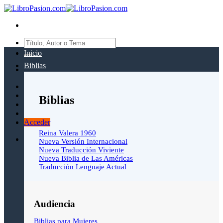
Saltar
al
contenido
Buscar
por:
Inicio
Biblias
Biblias
Acceder
Reina Valera 1960
Nueva Versión Internacional
Nueva Traducción Viviente
Nueva Biblia de Las Américas
Traducción Lenguaje Actual
Audiencia
Biblias para Mujeres