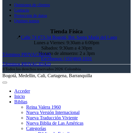
Opiniones de clientes
Contacto
Protección de datos
Quiénes somos
Tienda Física
📍
Calle 74 #73-34 Bogotá, Brr. Santa María del Lago
Lunes a Viernes: 9:30am a 6:00pm
Sábados: 9:30am a 4:30pm
Horario de almuerzo: 2 a 3pm
Términos
PRIVACIDAD
Escríbenos: (350)869-1031
Términos
PRIVACIDAD
©Todos los derechos reservados 2026. Colombia.
Bogotá, Medellin, Cali, Cartagena, Barranquilla
Acceder
Inicio
Biblias
Reina Valera 1960
Nueva Versión Internacional
Nueva Traducción Viviente
Nueva Biblia de Las Américas
Categorías