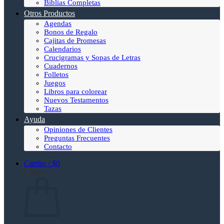
Biblias Completas
Otros Productos
Agendas
Bonos de Regalo
Cajitas de Promesas
Calendarios
Crucigramas y Sopas de Letras
Cuadernos
Folletos
Juegos
Libros para colorear
Nuevos Testamentos
Tazas
Ayuda
Opiniones de Clientes
Preguntas Frecuentes
Contacto
Carrito /
$
0
Carrito