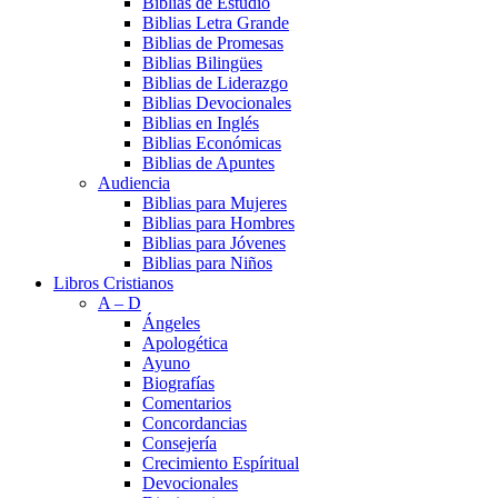
Biblias de Estudio
Biblias Letra Grande
Biblias de Promesas
Biblias Bilingües
Biblias de Liderazgo
Biblias Devocionales
Biblias en Inglés
Biblias Económicas
Biblias de Apuntes
Audiencia
Biblias para Mujeres
Biblias para Hombres
Biblias para Jóvenes
Biblias para Niños
Libros Cristianos
A – D
Ángeles
Apologética
Ayuno
Biografías
Comentarios
Concordancias
Consejería
Crecimiento Espíritual
Devocionales