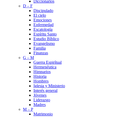
Diccionarios
D – F
Discipulado
El cielo
Emociones
Enfermedad
Escatología
Espíritu Santo
Estudio Bíblico
Evangelismo
Familia
Finanzas
G – M
Guerra Espirítual
Hermenéutica
Himnarios
Historia
Hombres
Iglesia y Ministerio
Interés general
Jóvenes
Liderazgo
Madres
M – P
Matrimonio