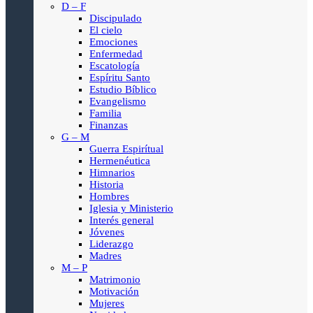
D – F
Discipulado
El cielo
Emociones
Enfermedad
Escatología
Espíritu Santo
Estudio Bíblico
Evangelismo
Familia
Finanzas
G – M
Guerra Espirítual
Hermenéutica
Himnarios
Historia
Hombres
Iglesia y Ministerio
Interés general
Jóvenes
Liderazgo
Madres
M – P
Matrimonio
Motivación
Mujeres