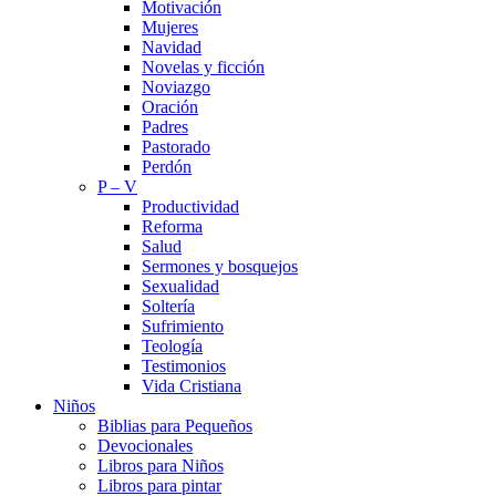
Motivación
Mujeres
Navidad
Novelas y ficción
Noviazgo
Oración
Padres
Pastorado
Perdón
P – V
Productividad
Reforma
Salud
Sermones y bosquejos
Sexualidad
Soltería
Sufrimiento
Teología
Testimonios
Vida Cristiana
Niños
Biblias para Pequeños
Devocionales
Libros para Niños
Libros para pintar