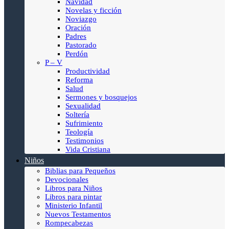
Navidad
Novelas y ficción
Noviazgo
Oración
Padres
Pastorado
Perdón
P – V
Productividad
Reforma
Salud
Sermones y bosquejos
Sexualidad
Soltería
Sufrimiento
Teología
Testimonios
Vida Cristiana
Niños
Biblias para Pequeños
Devocionales
Libros para Niños
Libros para pintar
Ministerio Infantil
Nuevos Testamentos
Rompecabezas