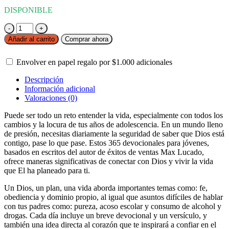
DISPONIBLE
Un
Dios
Añadir al carrito
Comprar ahora
un
plan
Envolver en papel regalo por
$
1.000
adicionales
una
vida
Descripción
cantidad
Información adicional
Valoraciones (0)
Puede ser todo un reto entender la vida, especialmente con todos los
cambios y la locura de tus años de adolescencia. En un mundo lleno
de presión, necesitas diariamente la seguridad de saber que Dios está
contigo, pase lo que pase. Estos 365 devocionales para jóvenes,
basados en escritos del autor de éxitos de ventas Max Lucado,
ofrece maneras significativas de conectar con Dios y vivir la vida
que El ha planeado para ti.
Un Dios, un plan, una vida aborda importantes temas como: fe,
obediencia y dominio propio, al igual que asuntos difíciles de hablar
con tus padres como: pureza, acoso escolar y consumo de alcohol y
drogas. Cada día incluye un breve devocional y un versículo, y
también una idea directa al corazón que te inspirará a confiar en el