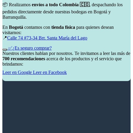
📦 Realizamos
envíos a todo Colombia 🇨🇴
, despachando los
pedidos directamente desde nuestras bodegas en Bogotá y
Barranquilla.
En
Bogotá
contamos con
tienda física
para quienes desean
visitarnos:
📍
Calle 74 #73-34 Brr. Santa María del Lago
✅¿Es seguro comprar?
Nuestros clientes hablan por nosotros. Te invitamos a leer las más de
700 recomendaciones
acerca de los productos y el servicio que
brindamos:
Leer en Google
Leer en Facebook