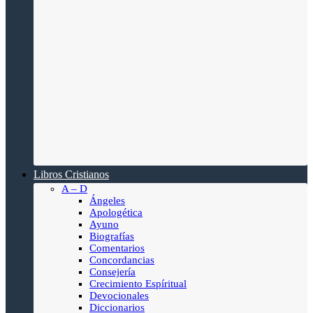
Libros Cristianos
A – D
Ángeles
Apologética
Ayuno
Biografías
Comentarios
Concordancias
Consejería
Crecimiento Espíritual
Devocionales
Diccionarios