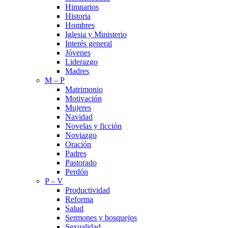
Himnarios
Historia
Hombres
Iglesia y Ministerio
Interés general
Jóvenes
Liderazgo
Madres
M – P
Matrimonio
Motivación
Mujeres
Navidad
Novelas y ficción
Noviazgo
Oración
Padres
Pastorado
Perdón
P – V
Productividad
Reforma
Salud
Sermones y bosquejos
Sexualidad