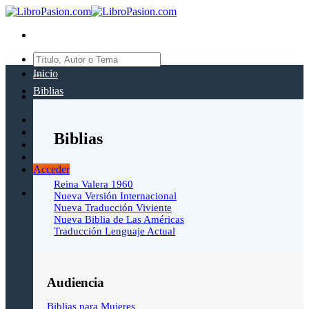
Saltar
al
contenido
Buscar
por:
Inicio
Biblias
Biblias
Acceder
Reina Valera 1960
Nueva Versión Internacional
Nueva Traducción Viviente
Nueva Biblia de Las Américas
Traducción Lenguaje Actual
Audiencia
Biblias para Mujeres