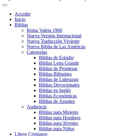
Acceder
Inicio
Biblias
Reina Valera 1960
Nueva Versión Internacional
Nueva Traducción Viviente
Nueva Biblia de Las Américas
Categorías
Biblias de Estudio
Biblias Letra Grande
Biblias de Promesas
Biblias Bilingües
Biblias de Liderazgo
Biblias Devocionales
Biblias en Inglés
Biblias Económicas
Biblias de Apuntes
Audiencia
Biblias para Mujeres
Biblias para Hombres
Biblias para Jóvenes
Biblias para Niños
Libros Cristianos