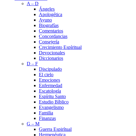
A – D
Ángeles
Apologética
Ayuno
Biografías
Comentarios
Concordancias
Consejería
Crecimiento Espíritual
Devocionales
Diccionarios
D – F
Discipulado
El cielo
Emociones
Enfermedad
Escatología
Espíritu Santo
Estudio Bíblico
Evangelismo
Familia
Finanzas
G – M
Guerra Espirítual
Hermenéutica