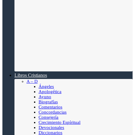
Libros Cristianos
A – D
Ángeles
Apologética
Ayuno
Biografías
Comentarios
Concordancias
Consejería
Crecimiento Espíritual
Devocionales
Diccionarios