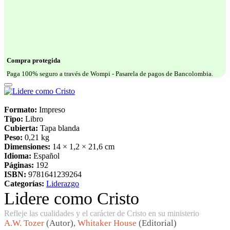
Compra protegida
Paga 100% seguro a través de Wompi - Pasarela de pagos de Bancolombia.
Formato:
Impreso
Tipo:
Libro
Cubierta:
Tapa blanda
Peso:
0,21 kg
Dimensiones:
14 × 1,2 × 21,6 cm
Idioma:
Español
Páginas:
192
ISBN:
9781641239264
Categorías:
Liderazgo
Lidere como Cristo
Refleje las cualidades y el carácter de Cristo en su ministerio
A.W. Tozer
(Autor),
Whitaker House
(Editorial)