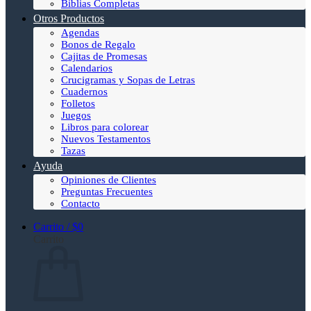
Biblias Completas
Otros Productos
Agendas
Bonos de Regalo
Cajitas de Promesas
Calendarios
Crucigramas y Sopas de Letras
Cuadernos
Folletos
Juegos
Libros para colorear
Nuevos Testamentos
Tazas
Ayuda
Opiniones de Clientes
Preguntas Frecuentes
Contacto
Carrito /
$
0
Carrito