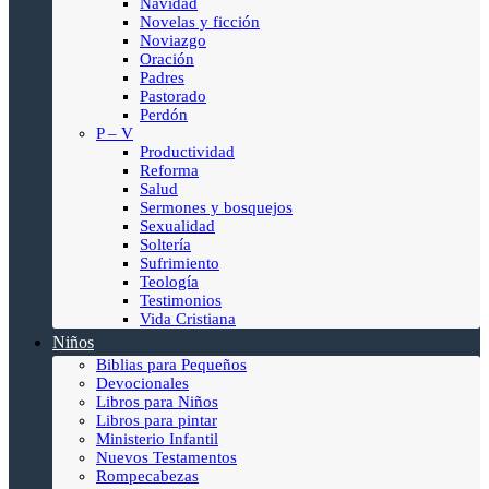
Navidad
Novelas y ficción
Noviazgo
Oración
Padres
Pastorado
Perdón
P – V
Productividad
Reforma
Salud
Sermones y bosquejos
Sexualidad
Soltería
Sufrimiento
Teología
Testimonios
Vida Cristiana
Niños
Biblias para Pequeños
Devocionales
Libros para Niños
Libros para pintar
Ministerio Infantil
Nuevos Testamentos
Rompecabezas