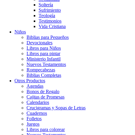
Soltería
Sufrimiento
Teología
Testimonios
Vida Cristiana
Niños
Biblias para Pequeños
Devocionales
Libros para Niños
Libros para pintar
Ministerio Infantil
Nuevos Testamentos
Rompecabezas
Biblias Completas
Otros Productos
Agendas
Bonos de Regalo
Cajitas de Promesas
Calendarios
Crucigramas y Sopas de Letras
Cuadernos
Folletos
Juegos
Libros para colorear
Nuevos Testamentos