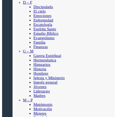
D – F
Discipulado
El cielo
Emociones
Enfermedad
Escatología
Espíritu Santo
Estudio Bíblico
Evangelismo
Familia
Finanzas
G – M
Guerra Espirítual
Hermenéutica
Himnarios
Historia
Hombres
Iglesia y Ministerio
Interés general
Jóvenes
Liderazgo
Madres
M – P
Matrimonio
Motivación
Mujeres