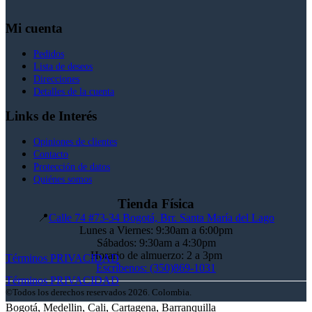
Mi cuenta
Pedidos
Lista de deseos
Direcciones
Detalles de la cuenta
Links de Interés
Opiniones de clientes
Contacto
Protección de datos
Quiénes somos
Tienda Física
📍
Calle 74 #73-34 Bogotá, Brr. Santa María del Lago
Lunes a Viernes: 9:30am a 6:00pm
Sábados: 9:30am a 4:30pm
Horario de almuerzo: 2 a 3pm
Términos
PRIVACIDAD
Escríbenos: (350)869-1031
Términos
PRIVACIDAD
©Todos los derechos reservados 2026. Colombia.
Bogotá, Medellin, Cali, Cartagena, Barranquilla