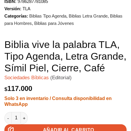
ISBN:
9786287781085
Versión:
TLA
Categorías:
Biblias Tipo Agenda
,
Biblias Letra Grande
,
Biblias
para Hombres
,
Biblias para Jóvenes
Biblia vive la palabra TLA,
Tipo Agenda, Letra Grande,
Símil Piel, Cierre, Café
Sociedades Bíblicas
(Editorial)
117.000
$
Solo 3 en inventario / Consulta disponibilidad en
WhatsApp
Biblia vive la palabra TLA, Tipo Agenda, Letra Grande, Símil Piel
AÑADIR AL CARRITO