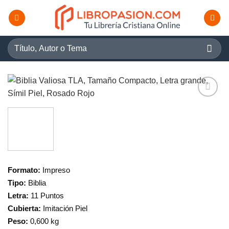
Saltar
al
contenido
Buscar
por:
Formato:
Impreso
Tipo:
Biblia
Letra:
11 Puntos
Cubierta:
Imitación Piel
Peso:
0,600 kg