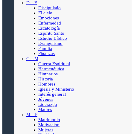
D – F
Discipulado
El cielo
Emociones
Enfermedad
Escatología
Espíritu Santo
Estudio Bíblico
Evangelismo
Familia
Finanzas
G – M
Guerra Espirítual
Hermenéutica
Himnarios
Historia
Hombres
Iglesia y Ministerio
Interés general
Jóvenes
Liderazgo
Madres
M – P
Matrimonio
Motivación
Mujeres