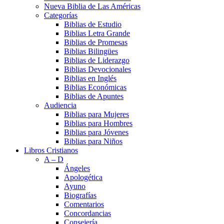
Nueva Biblia de Las Américas
Categorías
Biblias de Estudio
Biblias Letra Grande
Biblias de Promesas
Biblias Bilingües
Biblias de Liderazgo
Biblias Devocionales
Biblias en Inglés
Biblias Económicas
Biblias de Apuntes
Audiencia
Biblias para Mujeres
Biblias para Hombres
Biblias para Jóvenes
Biblias para Niños
Libros Cristianos
A – D
Ángeles
Apologética
Ayuno
Biografías
Comentarios
Concordancias
Consejería