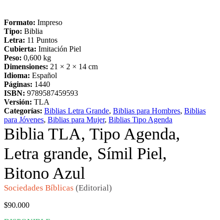
Formato:
Impreso
Tipo:
Biblia
Letra:
11 Puntos
Cubierta:
Imitación Piel
Peso:
0,600 kg
Dimensiones:
21 × 2 × 14 cm
Idioma:
Español
Páginas:
1440
ISBN:
9789587459593
Versión:
TLA
Categorías:
Biblias Letra Grande
,
Biblias para Hombres
,
Biblias
para Jóvenes
,
Biblias para Mujer
,
Biblias Tipo Agenda
Biblia TLA, Tipo Agenda,
Letra grande, Símil Piel,
Bitono Azul
Sociedades Bíblicas
(Editorial)
$
90.000