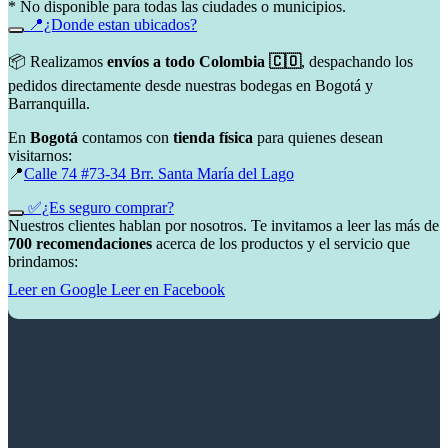
* No disponible para todas las ciudades o municipios.
📍¿Donde estan ubicados?
📦 Realizamos
envíos a todo Colombia 🇨🇴
, despachando los
pedidos directamente desde nuestras bodegas en Bogotá y
Barranquilla.
En
Bogotá
contamos con
tienda física
para quienes desean
visitarnos:
📍
Calle 74 #73-34 Brr. Santa María del Lago
✅¿Es seguro comprar?
Nuestros clientes hablan por nosotros. Te invitamos a leer las más de
700 recomendaciones
acerca de los productos y el servicio que
brindamos:
Leer en Google
Leer en Facebook