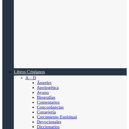
Libros Cristianos
A – D
Ángeles
Apologética
Ayuno
Biografías
Comentarios
Concordancias
Consejería
Crecimiento Espíritual
Devocionales
Diccionarios