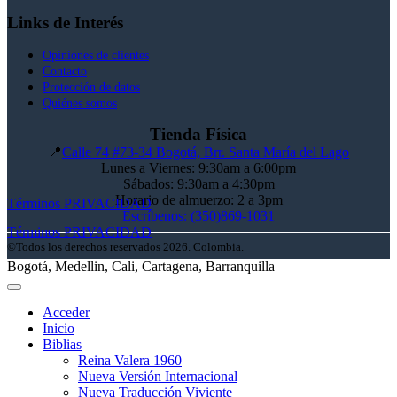
Links de Interés
Opiniones de clientes
Contacto
Protección de datos
Quiénes somos
Tienda Física
📍
Calle 74 #73-34 Bogotá, Brr. Santa María del Lago
Lunes a Viernes: 9:30am a 6:00pm
Sábados: 9:30am a 4:30pm
Horario de almuerzo: 2 a 3pm
Términos
PRIVACIDAD
Escríbenos: (350)869-1031
Términos
PRIVACIDAD
©Todos los derechos reservados 2026. Colombia.
Bogotá, Medellin, Cali, Cartagena, Barranquilla
Acceder
Inicio
Biblias
Reina Valera 1960
Nueva Versión Internacional
Nueva Traducción Viviente