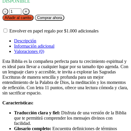
DISPONIBLE
Biblia
TLA,
Añadir al carrito
Comprar ahora
Tipo
Agenda,
Envolver en papel regalo por
$
1.000
adicionales
Letra
grande,
Descripción
Símil
Información adicional
Piel,
Valoraciones (0)
Bitono
Azul
Esta Biblia es la compañera perfecta para tu crecimiento espiritual y
cantidad
es ideal para llevar a cualquier lugar por su tamaño tipo agenda. Con
un lenguaje claro y accesible, te invita a explorar las Sagradas
Escrituras de manera sencilla y profunda para un mejor
entendimiento de la Palabra de Dios, la meditación y los momentos
de reflexión. Con letra 11 puntos, ofrece una lectura cómoda y clara,
sin sacrificar espacio.
Características:
Traducción clara y fiel:
Disfruta de una versión de la Biblia
que te permitirá comprender los mensajes divinos con
facilidad.
Glosario completo:
Encuentra definiciones de términos