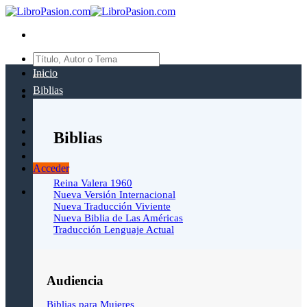
Saltar
al
contenido
Buscar
por:
Inicio
Biblias
Biblias
Acceder
Reina Valera 1960
Nueva Versión Internacional
Nueva Traducción Viviente
Nueva Biblia de Las Américas
Traducción Lenguaje Actual
Audiencia
Biblias para Mujeres