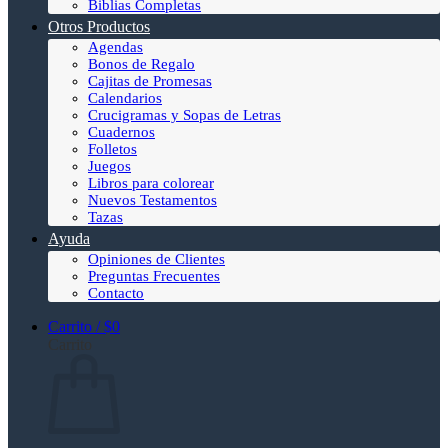
Biblias Completas
Otros Productos
Agendas
Bonos de Regalo
Cajitas de Promesas
Calendarios
Crucigramas y Sopas de Letras
Cuadernos
Folletos
Juegos
Libros para colorear
Nuevos Testamentos
Tazas
Ayuda
Opiniones de Clientes
Preguntas Frecuentes
Contacto
Carrito /
$
0
Carrito