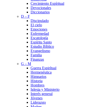
Crecimiento Espíritual
Devocionales
Diccionarios
D – F
Discipulado
El cielo
Emociones
Enfermedad
Escatología
Espíritu Santo
Estudio Bíblico
Evangelismo
Familia
Finanzas
G – M
Guerra Espirítual
Hermenéutica
Himnarios
Historia
Hombres
Iglesia y Ministerio
Interés general
Jóvenes
Liderazgo
Madres