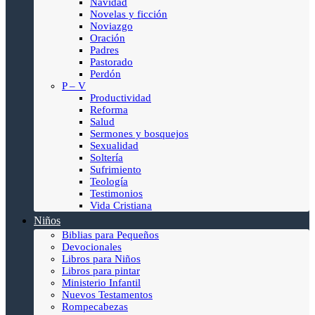
Navidad
Novelas y ficción
Noviazgo
Oración
Padres
Pastorado
Perdón
P – V
Productividad
Reforma
Salud
Sermones y bosquejos
Sexualidad
Soltería
Sufrimiento
Teología
Testimonios
Vida Cristiana
Niños
Biblias para Pequeños
Devocionales
Libros para Niños
Libros para pintar
Ministerio Infantil
Nuevos Testamentos
Rompecabezas